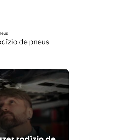
neus
dízio de pneus
zer rodízio de